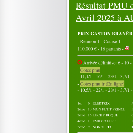
Résultat PMU d
16
17
18
19
20
21
22
23
24
25
26
27
28
29
30
Avril 2025 à
A
31
Octobre 2025
01
02
03
04
05
PRIX GASTON BRANÈR
06
07
08
09
10
- Réunion 1 - Course 1
11
12
13
14
15
110.000 € - 16 partants -
16
17
18
19
20
21
22
23
24
25
26
27
28
29
30
Arrivée définitive: 6 - 10 - 
31
-
Cotes pmu
- 11,1/1 - 16/1 - 23/1 - 3,7/1 
-
Cotes pmu.fr (En ligne)
- 10,5/1 - 22/1 - 28/1 - 3,7/1 
1er
6
ELEKTRIX
2ème
10
MON PETIT PRINCE
3ème
16
LUCKY ROQUE
4ème
1
EMID'IO PEPE
5ème
9
NONOLETA