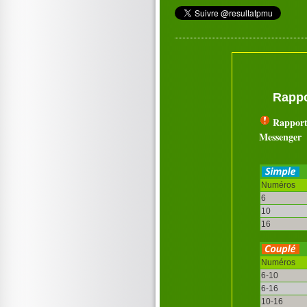
Rappo
Rapport
Messenger
Numéros
6
10
16
Numéros
6-10
6-16
10-16