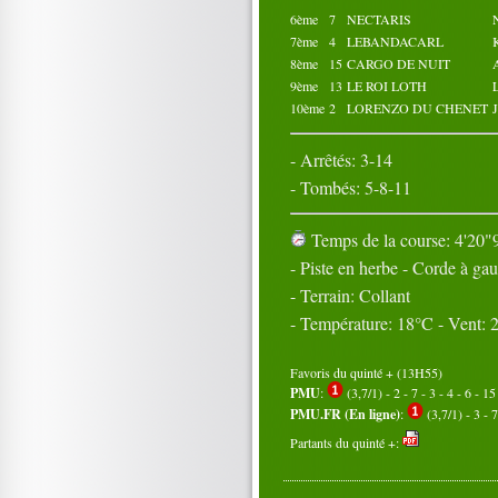
6ème
7
NECTARIS
7ème
4
LEBANDACARL
8ème
15
CARGO DE NUIT
9ème
13
LE ROI LOTH
10ème
2
LORENZO DU CHENET
- Arrêtés: 3-14
- Tombés: 5-8-11
Temps de la course: 4'20"9
- Piste en herbe - Corde à ga
- Terrain: Collant
- Température: 18°C - Vent:
Favoris du quinté + (13H55)
PMU
:
(3,7/1) - 2 - 7 - 3 - 4 - 6 - 15
PMU.FR (En ligne)
:
(3,7/1) - 3 - 7
Partants du quinté +: