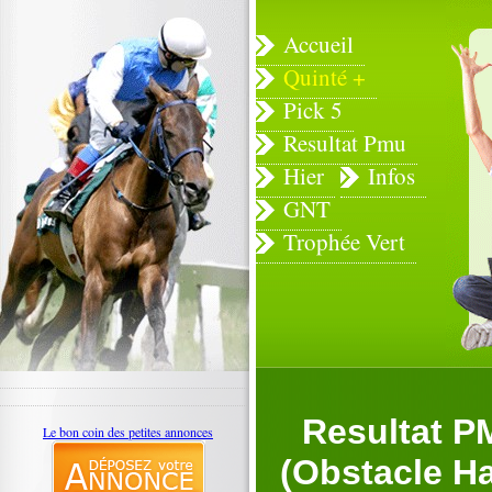
Accueil
Quinté +
Pick 5
Resultat Pmu
Hier
Infos
GNT
Trophée Vert
Resultat PM
Le bon coin des petites annonces
(Obstacle Ha