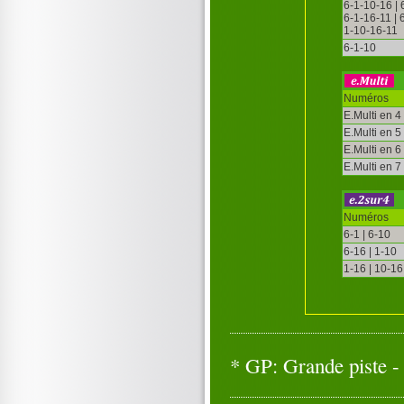
6-1-10-16 | 
6-1-16-11 |
1-10-16-11
6-1-10
Numéros
E.Multi en 4
E.Multi en 5
E.Multi en 6
E.Multi en 7
Numéros
6-1 | 6-10
6-16 | 1-10
1-16 | 10-16
* GP: Grande piste - 