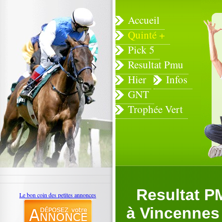
Accueil
Quinté +
Pick 5
Resultat Pmu
Hier
Infos
GNT
Trophée Vert
Resultat P
Le bon coin des petites annonces
à Vincennes (