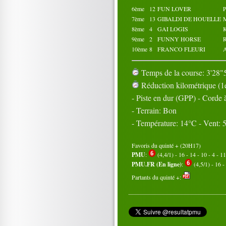
6ème
12
FUN LOVER
P
7ème
13
GIBALDI DE HOUELLE
8ème
4
GAI LOGIS
9ème
2
FUNNY HORSE
10ème
8
FRANCO FLEURI
Temps de la course: 3'28"5
Réduction kilométrique (1e
- Piste en dur (GPP) - Corde
- Terrain: Bon
- Température: 14°C - Vent:
Favoris du quinté + (20H17)
PMU
:
(4,4/1) - 16 - 14 - 10 - 4 - 11
PMU.FR (En ligne)
:
(4,5/1) - 16 - 
Partants du quinté +: