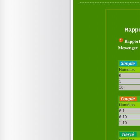
Rappo
Rapport
Messenger
Numéros
6
1
10
Numéros
6-1
6-10
1-10