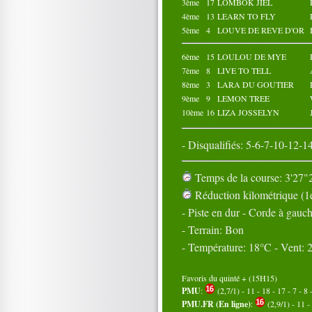
3ème
17
LOMBOK JIEL
4ème
13
LEARN TO FLY
5ème
4
LOUVE DE REVE D'OR
6ème
15
LOULOU DE MYE
7ème
8
LIVE TO TELL
8ème
3
LARA DU GOUTIER
9ème
9
LEMON TREE
10ème
16
LIZA JOSSELYN
- Disqualifiés: 5-6-7-10-12-1
Temps de la course: 3'27"2
Réduction kilométrique (1e
- Piste en dur - Corde à gauc
- Terrain: Bon
- Température: 18°C - Vent:
Favoris du quinté + (15H15)
PMU
:
(2,7/1) - 11 - 18 - 17 - 7 - 8 -
PMU.FR (En ligne)
:
(2,9/1) - 11 - 