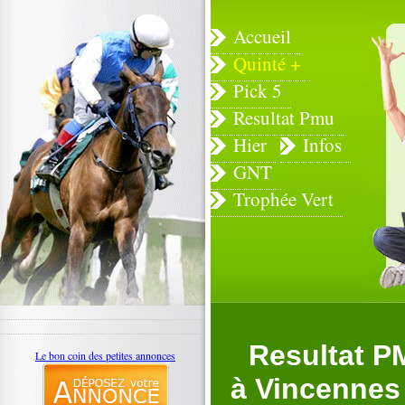
Accueil
Quinté +
Pick 5
Resultat Pmu
Hier
Infos
GNT
Trophée Vert
Resultat P
Le bon coin des petites annonces
à Vincennes 