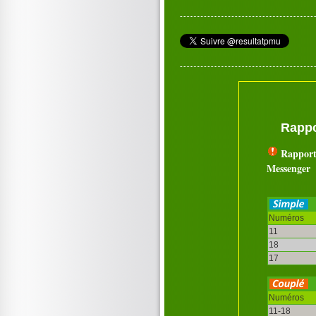
Rappo
Rapport
Messenger
Numéros
11
18
17
Numéros
11-18