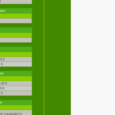
€
€uro
0 €
 €
uro
,40 €
0 €
 €
os
DE GAGNANT €