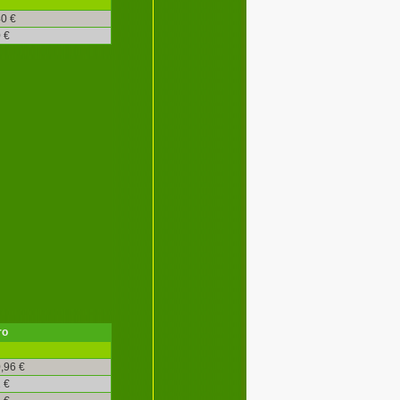
0 €
 €
ro
,96 €
 €