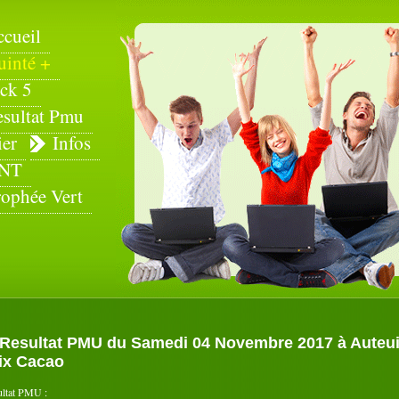
ccueil
uinté +
ck 5
esultat Pmu
ier
Infos
NT
rophée Vert
Resultat PMU du Samedi 04 Novembre 2017 à Auteuil
ix Cacao
ultat PMU :