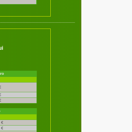
ui
uro
é
€
€
€
o
é
 €
 €