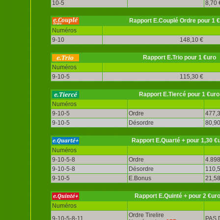
10-5
8,70 
Rapport E.Couplé Ordre pour 1 
Numéros
9-10
148,10 €
Rapport E.Trio pour 1 €uro
Numéros
9-10-5
115,30 €
Rapport E.Tiercé pour 1 €uro
Numéros
9-10-5
Ordre
477,3
9-10-5
Désordre
80,90
Rapport E.Quarté + pour 1,30 €
Numéros
9-10-5-8
Ordre
4.898
9-10-5-8
Désordre
110,5
9-10-5
E.Bonus
21,58
Rapport E.Quinté + pour 2 €ur
Numéros
Ordre Tirelire
9-10-5-8-11
PAS 