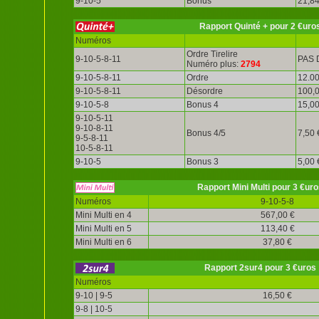
9-10-5
Bonus
21,84
Rapport Quinté + pour 2 €uro
Numéros
Ordre Tirelire
9-10-5-8-11
PAS 
Numéro plus:
2794
9-10-5-8-11
Ordre
12.00
9-10-5-8-11
Désordre
100,0
9-10-5-8
Bonus 4
15,00
9-10-5-11
9-10-8-11
Bonus 4/5
7,50 
9-5-8-11
10-5-8-11
9-10-5
Bonus 3
5,00 
Rapport Mini Multi pour 3 €uro
Numéros
9-10-5-8
Mini Multi en 4
567,00 €
Mini Multi en 5
113,40 €
Mini Multi en 6
37,80 €
Rapport 2sur4 pour 3 €uros
Numéros
9-10 | 9-5
16,50 €
9-8 | 10-5