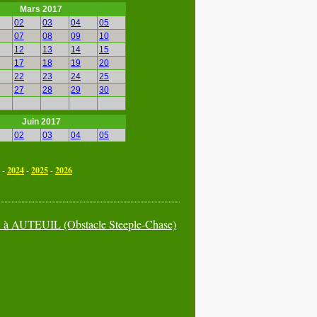
Mars 2017
02
03
04
05
07
08
09
10
12
13
14
15
17
18
19
20
22
23
24
25
27
28
29
30
Juin 2017
02
03
04
05
07
08
09
10
12
13
14
15
-
2024
-
2025
-
2026
17
18
19
20
22
23
24
25
27
28
29
30
7 à AUTEUIL (Obstacle Steeple-Chase)
Septembre 2017
02
03
04
05
07
08
09
10
12
13
14
15
17
18
19
20
22
23
24
25
27
28
29
30