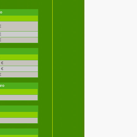
ro
é
€
€
€
é
 €
 €
€
uro