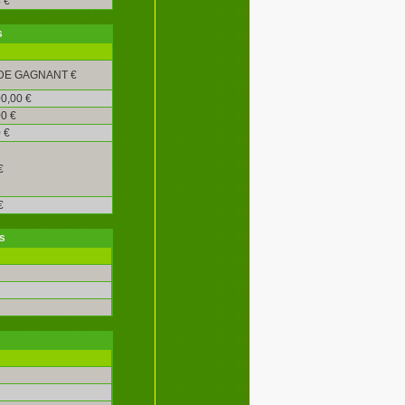
 €
s
DE GAGNANT €
0,00 €
0 €
 €
€
€
s