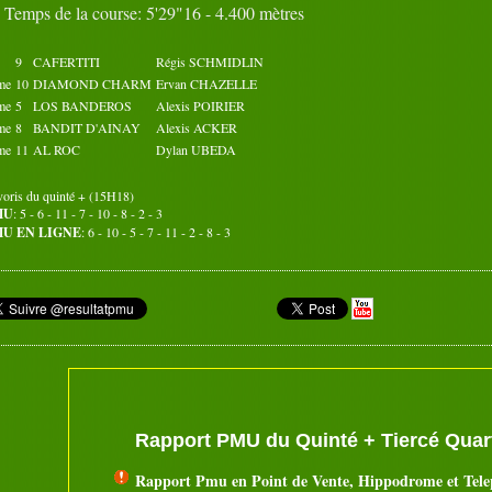
Temps de la course: 5'29"16 - 4.400 mètres
31
Octobre 2017
Novembre 2017
9
CAFERTITI
Régis SCHMIDLIN
02
03
04
05
01
02
03
04
05
01
me
10
DIAMOND CHARM
Ervan CHAZELLE
07
08
09
10
06
07
08
09
10
06
me
5
LOS BANDEROS
Alexis POIRIER
12
13
14
15
11
12
13
14
15
11
me
8
BANDIT D'AINAY
Alexis ACKER
17
18
19
20
16
17
18
19
20
16
me
11
AL ROC
Dylan UBEDA
22
23
24
25
21
22
23
24
25
21
27
28
29
30
26
27
28
29
30
26
31
voris du quinté + (15H18)
MU
: 5 - 6 - 11 - 7 - 10 - 8 - 2 - 3
U EN LIGNE
: 6 - 10 - 5 - 7 - 11 - 2 - 8 - 3
Rapport PMU du Quinté + Tiercé Quart
Rapport Pmu en Point de Vente, Hippodrome et Tel