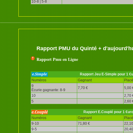
10-8 | 5-8
Rapport PMU du Quinté + d'aujourd'h
Rapport Pmu en Ligne
Rapport Jeu E-Simple pour 1 €
Numéros
Gagnant
Plac
9
7,70 €
5,00 
Écurie gagnante: 8-9
10
2,70 
5
2,60 
Rapport E.Couplé pour 1 €ur
Numéros
Gagnant
Plac
9-10
71,80 €
22,10
9-5
20,40