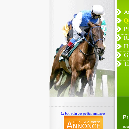
A
Q
Pi
R
H
G
T
Le bon coin des petites annonces
Pr
Rés