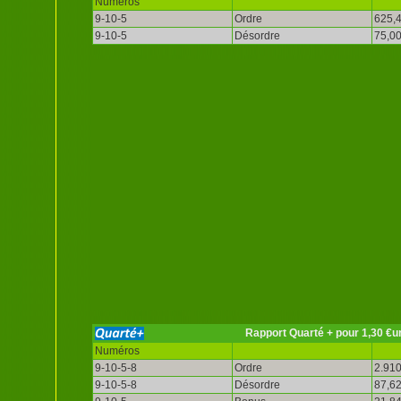
Numéros
9-10-5
Ordre
625,4
9-10-5
Désordre
75,00
Rapport Quarté + pour 1,30 €u
Numéros
9-10-5-8
Ordre
2.910
9-10-5-8
Désordre
87,62