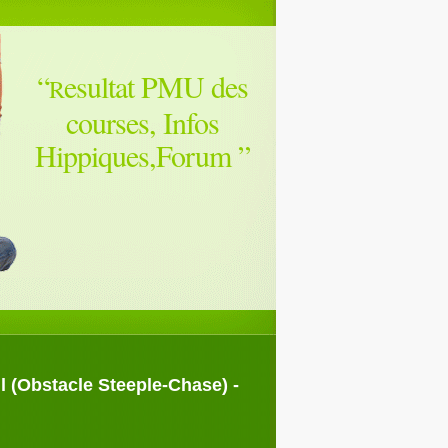
“
esultat PMU des
R
courses, Infos
Hippiques,Forum
”
 (Obstacle Steeple-Chase) -