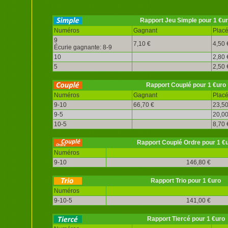
Rapport Jeu Simple pour 1 €u
Numéros
Gagnant
Plac
9
7,10 €
4,50 
Écurie gagnante: 8-9
10
2,80 
5
2,50 
Rapport Couplé pour 1 €uro
Numéros
Gagnant
Plac
9-10
66,70 €
23,50
9-5
20,00
10-5
8,70 
Rapport Couplé Ordre pour 1 €
Numéros
9-10
146,80 €
Rapport Trio pour 1 €uro
Numéros
9-10-5
141,00 €
Rapport Tiercé pour 1 €uro