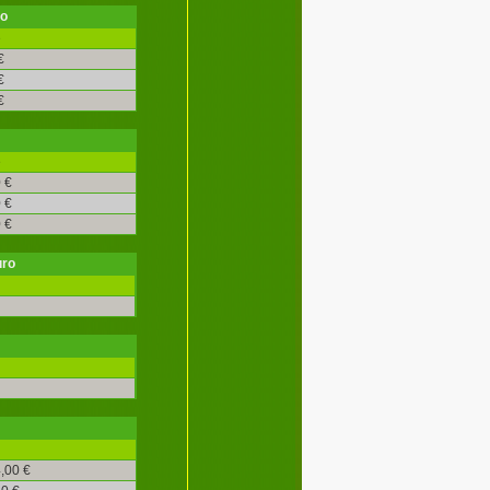
ro
é
€
€
€
é
 €
 €
 €
uro
,00 €