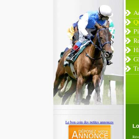
A
Q
Pi
R
H
G
T
Le bon coin des petites annonces
Lo
Rés