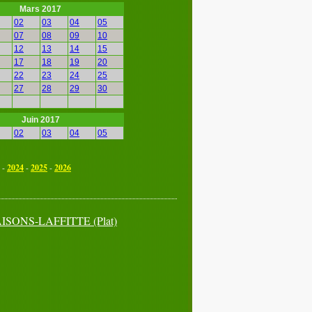
Mars 2017
02
03
04
05
07
08
09
10
12
13
14
15
17
18
19
20
22
23
24
25
27
28
29
30
Juin 2017
02
03
04
05
07
08
09
10
12
13
14
15
-
2024
-
2025
-
2026
17
18
19
20
22
23
24
25
27
28
29
30
 MAISONS-LAFFITTE (Plat)
Septembre 2017
02
03
04
05
07
08
09
10
12
13
14
15
17
18
19
20
22
23
24
25
27
28
29
30