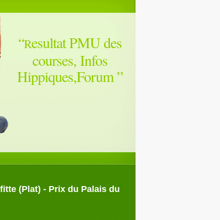
“
esultat PMU des
R
courses, Infos
Hippiques,Forum
”
te (Plat) - Prix du Palais du