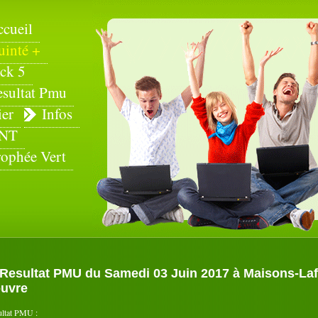
ccueil
uinté +
ck 5
esultat Pmu
ier
Infos
NT
rophée Vert
Resultat PMU du Samedi 03 Juin 2017 à Maisons-Laffit
uvre
ultat PMU :