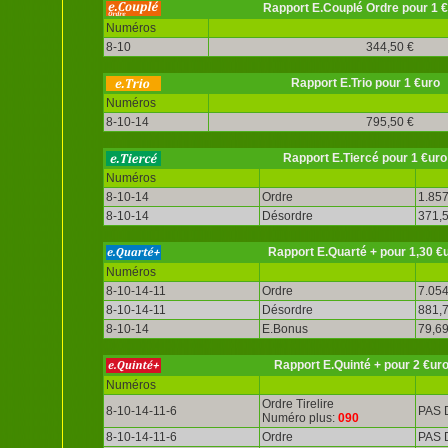
Rapport E.Couplé Ordre pour 1 
Numéros
8-10
344,50 €
Rapport E.Trio pour 1 €uro
Numéros
8-10-14
795,50 €
Rapport E.Tiercé pour 1 €uro
Numéros
8-10-14
Ordre
1.857
8-10-14
Désordre
371,5
Rapport E.Quarté + pour 1,30 €
Numéros
8-10-14-11
Ordre
7.054
8-10-14-11
Désordre
881,7
8-10-14
E.Bonus
79,69
Rapport E.Quinté + pour 2 €ur
Numéros
Ordre Tirelire
8-10-14-11-6
PAS 
Numéro plus:
090
8-10-14-11-6
Ordre
PAS 