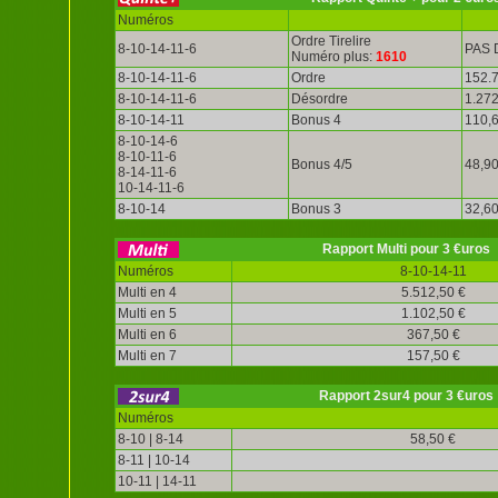
Numéros
Ordre Tirelire
8-10-14-11-6
PAS 
Numéro plus:
1610
8-10-14-11-6
Ordre
152.7
8-10-14-11-6
Désordre
1.272
8-10-14-11
Bonus 4
110,6
8-10-14-6
8-10-11-6
Bonus 4/5
48,90
8-14-11-6
10-14-11-6
8-10-14
Bonus 3
32,60
Rapport Multi pour 3 €uros
Numéros
8-10-14-11
Multi en 4
5.512,50 €
Multi en 5
1.102,50 €
Multi en 6
367,50 €
Multi en 7
157,50 €
Rapport 2sur4 pour 3 €uros
Numéros
8-10 | 8-14
58,50 €
8-11 | 10-14
10-11 | 14-11