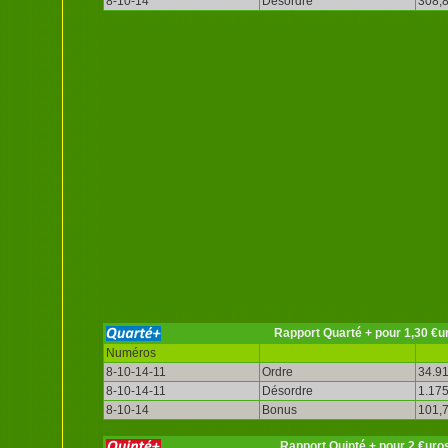
8-10-14
Désordre
308,8
Rapport Quarté + pour 1,30 €u
Numéros
8-10-14-11
Ordre
34.91
8-10-14-11
Désordre
1.175
8-10-14
Bonus
101,7
Rapport Quinté + pour 2 €uro