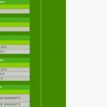
€uro
,50 €
0 €
uro
,32 €
9 €
 €
os
DE GAGNANT €
DE GAGNANT €