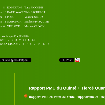
31
8
EDINGTON
Tony PICCONE
Octobre 2017
Novembre 2017
me
10
DARK WAVE
Théo BACHELOT
02
03
04
05
01
02
03
04
05
01
me
14
POLO
Valentin SEGUY
07
08
09
10
06
07
08
09
10
06
me
11
NABUNGA
Stéphane PASQUIER
12
13
14
15
11
12
13
14
15
11
me
6
VESLOVE
Maxime GUYON
17
18
19
20
16
17
18
19
20
16
22
23
24
25
21
22
23
24
25
21
voris du quinté + (15H20)
27
28
29
30
26
27
28
29
30
26
MU
: 4 - 2 - 7 - 8 - 9 - 14 - 6 - 13
31
U EN LIGNE
: 2 - 4 - 7 - 8 - 9 - 14 - 13 - 6
Rapport PMU du Quinté + Tiercé Quart
Rapport Pmu en Point de Vente, Hippodrome et Tel