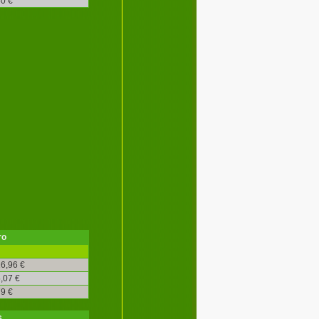
0 €
ro
6,96 €
,07 €
9 €
s