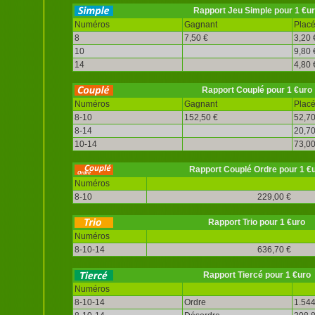
Rapport Jeu Simple pour 1 €u
Numéros
Gagnant
Plac
8
7,50 €
3,20 
10
9,80 
14
4,80 
Rapport Couplé pour 1 €uro
Numéros
Gagnant
Plac
8-10
152,50 €
52,70
8-14
20,70
10-14
73,00
Rapport Couplé Ordre pour 1 €
Numéros
8-10
229,00 €
Rapport Trio pour 1 €uro
Numéros
8-10-14
636,70 €
Rapport Tiercé pour 1 €uro
Numéros
8-10-14
Ordre
1.544