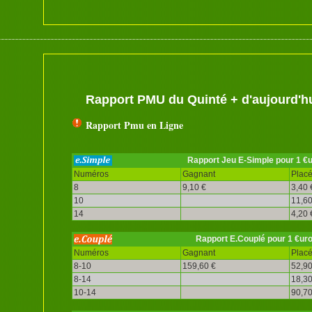
Rapport PMU du Quinté + d'aujourd'h
Rapport Pmu en Ligne
Rapport Jeu E-Simple pour 1 €
Numéros
Gagnant
Plac
8
9,10 €
3,40 
10
11,60
14
4,20 
Rapport E.Couplé pour 1 €ur
Numéros
Gagnant
Plac
8-10
159,60 €
52,90
8-14
18,30
10-14
90,70