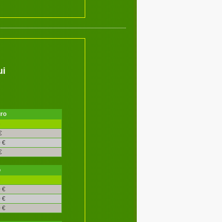
ui
uro
é
€
 €
€
o
é
 €
 €
 €