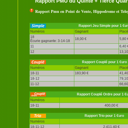
Rapport PMU du Quinté + Tiercé Quart
Rapport Pmu en Point de Vente, Hippodrome et Tel
Rapport Jeu Simple pour 1 €u
Numéros
Gagnant
Plac
18
18,00 €
5,80 
Écurie gagnante: 3-14-18
11
6,40 
12
13,10
Rapport Couplé pour 1 €uro
Numéros
Gagnant
Plac
18-11
183,90 €
41,40
18-12
79,10
11-12
66,60
Rapport Couplé Ordre pour 1 €
Numéros
18-11
400,00 €
Rapport Trio pour 1 €uro
Numéros
18-11-12
2.411,40 €