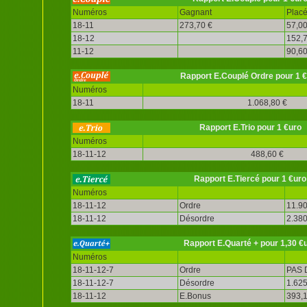
Numéros
Gagnant
Plac
18-11
273,70 €
57,00
18-12
152,7
11-12
90,60
Rapport E.Couplé Ordre pour 1 
Numéros
18-11
1.068,80 €
Rapport E.Trio pour 1 €uro
Numéros
18-11-12
488,60 €
Rapport E.Tiercé pour 1 €uro
Numéros
18-11-12
Ordre
11.90
18-11-12
Désordre
2.380
Rapport E.Quarté + pour 1,30 €
Numéros
18-11-12-7
Ordre
PAS 
18-11-12-7
Désordre
1.625
18-11-12
E.Bonus
393,1