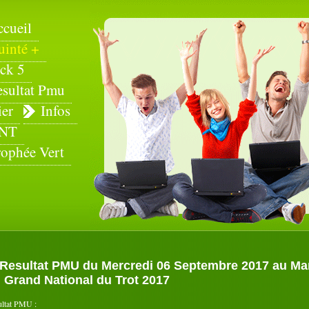
ccueil
uinté +
ck 5
esultat Pmu
ier
Infos
NT
rophée Vert
Resultat PMU du Mercredi 06 Septembre 2017 au Mans
 Grand National du Trot 2017
ultat PMU :