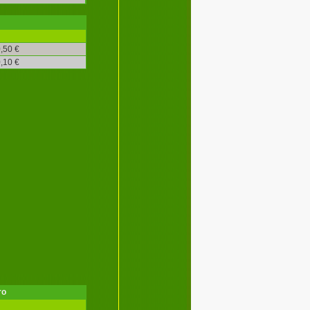
,50 €
,10 €
ro