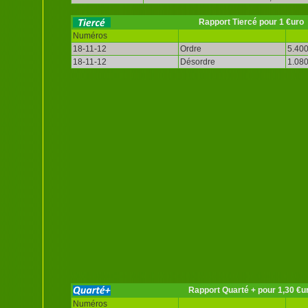
Rapport Tiercé pour 1 €uro
Numéros
18-11-12
Ordre
5.400
18-11-12
Désordre
1.080
Rapport Quarté + pour 1,30 €u
Numéros