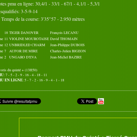
tes pmu en ligne: 30,4/1 - 33/1 - 67/1 - 4,1/1 - 5,3/1
31
squalifiés: 3-5-9-14
Octobre 2017
Novembre 2017
Temps de la course: 3'35"57 - 2.950 mètres
02
03
04
05
01
02
03
04
05
01
07
08
09
10
06
07
08
09
10
06
12
13
14
15
11
12
13
14
15
11
18
TIGER DANOVER
François LECANU
17
18
19
20
16
17
18
19
20
16
me
11
VIOLINE MOUROTAISE
David THOMAIN
22
23
24
25
21
22
23
24
25
21
me
12
UNBRIDLED CHARM
Jean-Philippe DUBOIS
27
28
29
30
26
27
28
29
30
26
me
7
AUFOR DE MIRE
Charles-Julien BIGEON
31
me
2
UNGARO D'EVA
Jean-Michel BAZIRE
voris du quinté + (13H50)
MU
: 7 - 5 - 2 - 9 - 16 - 4 - 18 - 11
U EN LIGNE
: 5 - 7 - 2 - 16 - 9 - 4 - 1 - 18