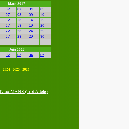
Mars 2017
02
03
04
05
07
08
09
10
12
13
14
15
17
18
19
20
22
23
24
25
27
28
29
30
Juin 2017
02
03
04
05
07
08
09
10
12
13
14
15
-
2024
-
2025
-
2026
17
18
19
20
22
23
24
25
27
28
29
30
17 au MANS (Trot Attelé)
Septembre 2017
02
03
04
05
07
08
09
10
12
13
14
15
17
18
19
20
22
23
24
25
27
28
29
30