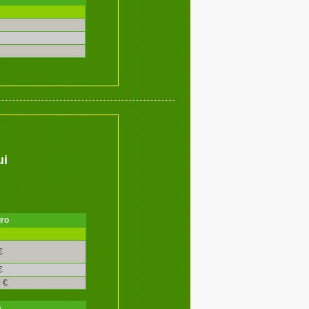
ui
uro
é
€
€
 €
o