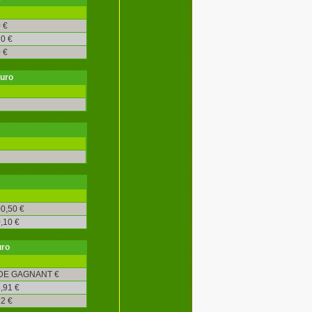
é
 €
0 €
 €
€uro
0,50 €
,10 €
uro
DE GAGNANT €
,91 €
2 €