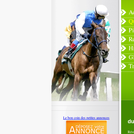
A
Q
Pi
R
H
G
T
Le bon coin des petites annonces
du
Rés