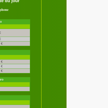
é du jour
ephone
ro
é
€
€
 €
é
 €
 €
 €
uro