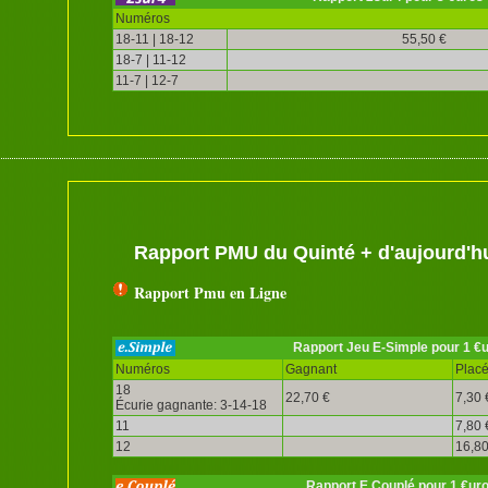
Numéros
18-11 | 18-12
55,50 €
18-7 | 11-12
11-7 | 12-7
Rapport PMU du Quinté + d'aujourd'h
Rapport Pmu en Ligne
Rapport Jeu E-Simple pour 1 €
Numéros
Gagnant
Plac
18
22,70 €
7,30 
Écurie gagnante: 3-14-18
11
7,80 
12
16,80
Rapport E.Couplé pour 1 €ur