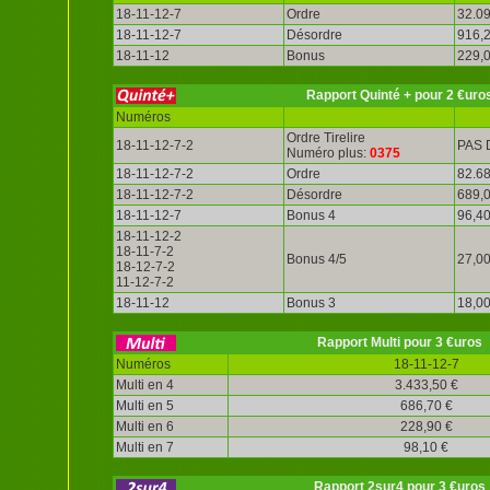
18-11-12-7
Ordre
32.09
18-11-12-7
Désordre
916,2
18-11-12
Bonus
229,0
Rapport Quinté + pour 2 €uro
Numéros
Ordre Tirelire
18-11-12-7-2
PAS 
Numéro plus:
0375
18-11-12-7-2
Ordre
82.68
18-11-12-7-2
Désordre
689,0
18-11-12-7
Bonus 4
96,40
18-11-12-2
18-11-7-2
Bonus 4/5
27,00
18-12-7-2
11-12-7-2
18-11-12
Bonus 3
18,00
Rapport Multi pour 3 €uros
Numéros
18-11-12-7
Multi en 4
3.433,50 €
Multi en 5
686,70 €
Multi en 6
228,90 €
Multi en 7
98,10 €
Rapport 2sur4 pour 3 €uros