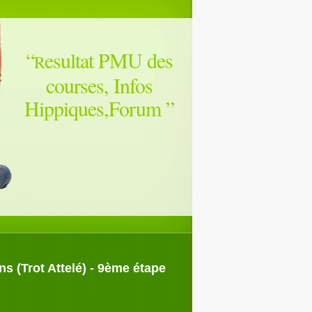
“
esultat PMU des
R
courses, Infos
Hippiques,Forum
”
 (Trot Attelé) - 9ème étape