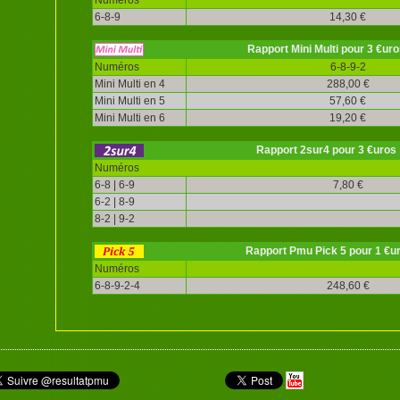
6-8-9
14,30 €
Rapport Mini Multi pour 3 €uro
Numéros
6-8-9-2
Mini Multi en 4
288,00 €
Mini Multi en 5
57,60 €
Mini Multi en 6
19,20 €
Rapport 2sur4 pour 3 €uros
Numéros
6-8 | 6-9
7,80 €
6-2 | 8-9
8-2 | 9-2
Rapport Pmu Pick 5 pour 1 €u
Numéros
6-8-9-2-4
248,60 €