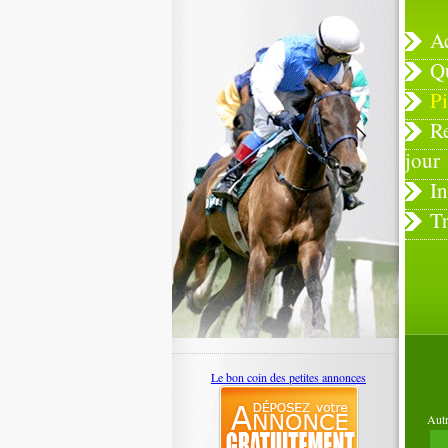
A
Q
Pi
R
jour
In
T
Le bon coin des petites annonces
Autr