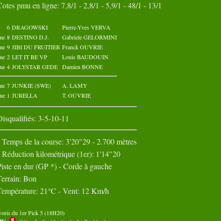
Cotes pmu en ligne: 7,8/1 - 2,8/1 - 5,9/1 - 48/1 - 13/1
Octobre 2024
Novembre 2024
02
03
04
05
01
02
03
04
05
01
6
DRAGOWSKI
Pierre-Yves VERVA
07
08
09
10
06
07
08
09
10
06
me
8
DESTINO D.J.
Gabriele GELORMINI
12
13
14
15
11
12
13
14
15
11
me
9
JIBI DU FRUITIER
Franck OUVRIE
17
18
19
20
16
17
18
19
20
16
me
2
LET IT BE VP
Louis BAUDOUIN
22
23
24
25
21
22
23
24
25
21
me
4
JOLYSTAR GEDE
Damien BONNE
27
28
29
30
26
27
28
29
30
26
31
me
7
JUNKIE (SWE)
A. LAMY
me
1
JURELLA
T. OUVRIE
Disqualifiés: 3-5-10-11
Temps de la course: 3'20"29 - 2.700 mètres
Réduction kilométrique (1er): 1'14"20
Piste en dur (GP *) - Corde à gauche
Terrain: Bon
Température: 21°C - Vent: 12 Km/h
voris du 1er Pick 5 (18H20)