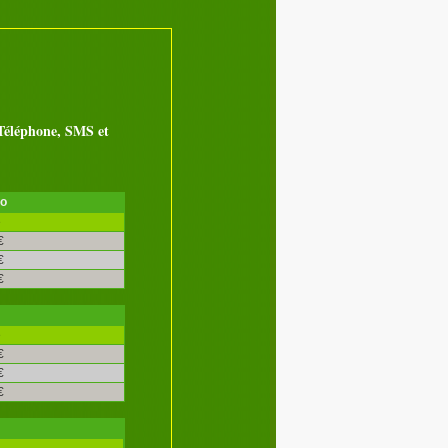
éléphone, SMS et
ro
é
€
€
€
é
€
€
€