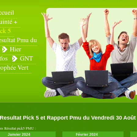
ccueil
uinté +
ck 5
esultat Pmu du
Hier
fos
GNT
rophée Vert
Resultat Pick 5 et Rapport Pmu du Vendredi 30 Août
es Résultat pick5 PMU :
Janvier 2024
Février 2024