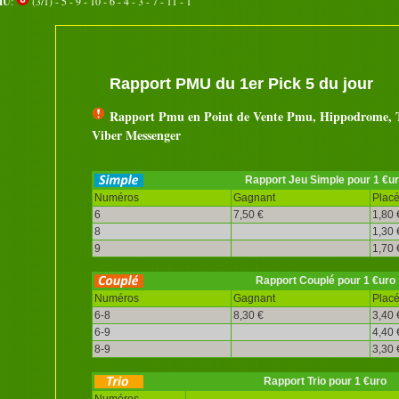
MU
:
(3/1) - 5 - 9 - 10 - 6 - 4 - 3 - 7 - 11 - 1
Rapport PMU du 1er Pick 5 du jour
Rapport Pmu en Point de Vente Pmu, Hippodrome, T
Viber Messenger
Rapport Jeu Simple pour 1 €u
Numéros
Gagnant
Plac
6
7,50 €
1,80 
8
1,30 
9
1,70 
Rapport Couplé pour 1 €uro
Numéros
Gagnant
Plac
6-8
8,30 €
3,40 
6-9
4,40 
8-9
3,30 
Rapport Trio pour 1 €uro
Numéros