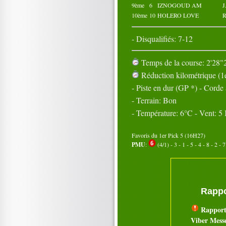
9ème
6
IZNOGOUD AM
J
10ème
10
HOLERO LOVE
R
- Disqualifiés: 7-12
Temps de la course: 2'28"2
Réduction kilométrique (1e
- Piste en dur (GP *) - Corde
- Terrain: Bon
- Température: 6°C - Vent: 5
Favoris du 1er Pick 5 (16H27)
PMU
:
(4/1) - 3 - 1 - 5 - 4 - 8 - 2 - 7
Rappo
Rapport
Viber Mess