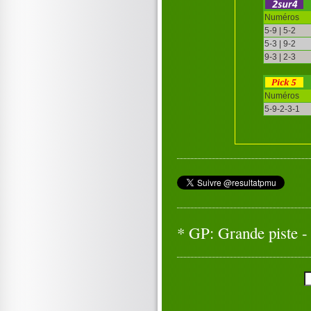
Numéros
5-9 | 5-2
5-3 | 9-2
9-3 | 2-3
Numéros
5-9-2-3-1
* GP: Grande piste - 