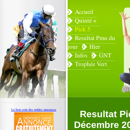
Accueil
Quinté +
Pick 5
Resultat Pmu du
jour
Hier
Infos
GNT
Trophée Vert
Le bon coin des petites annonces
Resultat P
Décembre 2