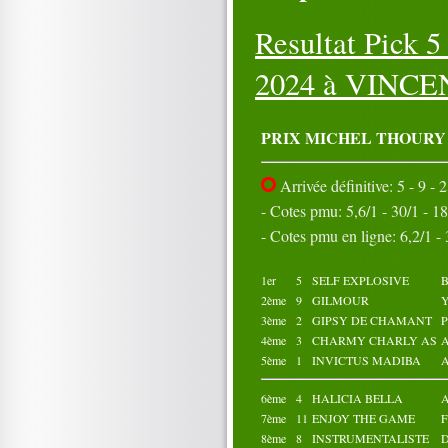
16
17
18
19
20
21
22
23
24
25
Resultat Pick 
26
27
28
29
30
31
2024 à VINCEN
Octobre 2024
01
02
03
04
05
06
07
08
09
10
PRIX MICHEL THOURY
11
12
13
14
15
16
17
18
19
20
Arrivée définitive: 5 - 9 - 2
21
22
23
24
25
26
27
28
29
30
- Cotes pmu: 5,6/1 - 30/1 - 18/
31
- Cotes pmu en ligne: 6,2/1 - 3
1er
5
SELF EXPLOSIVE
B
2ème
9
GILMOUR
Y
3ème
2
GIPSY DE CHAMANT
P
4ème
3
CHARMY CHARLY AS
A
5ème
1
INVICTUS MADIBA
A
6ème
4
HALICIA BELLA
A
7ème
11
ENJOY THE GAME
8ème
8
INSTRUMENTALISTE