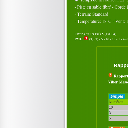
- Piste en sable fibré - Corde 
- Terrain: Standard
- Température: 18°C - Vent:
Favoris du 1er Pick 5 (17H04)
PMU
:
(3,3/1) - 5 - 10 - 13 - 1 - 4 - 
Rappo
Rapport
Viber Mess
Numéros
10
3
5