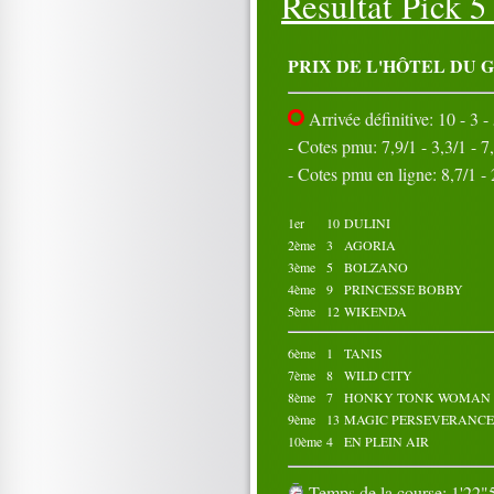
Resultat Pick 
26
27
28
29
30
31
Octobre 2024
PRIX DE L'HÔTEL DU 
01
02
03
04
05
06
07
08
09
10
Arrivée définitive: 10 - 3 - 
11
12
13
14
15
16
17
18
19
20
- Cotes pmu: 7,9/1 - 3,3/1 - 7,
21
22
23
24
25
- Cotes pmu en ligne: 8,7/1 - 2
26
27
28
29
30
31
1er
10
DULINI
2ème
3
AGORIA
3ème
5
BOLZANO
4ème
9
PRINCESSE BOBBY
5ème
12
WIKENDA
6ème
1
TANIS
7ème
8
WILD CITY
8ème
7
HONKY TONK WOMAN
9ème
13
MAGIC PERSEVERANCE
10ème
4
EN PLEIN AIR
Temps de la course: 1'22"5