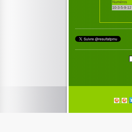
Numéros
10-3-5-9-12
|
|