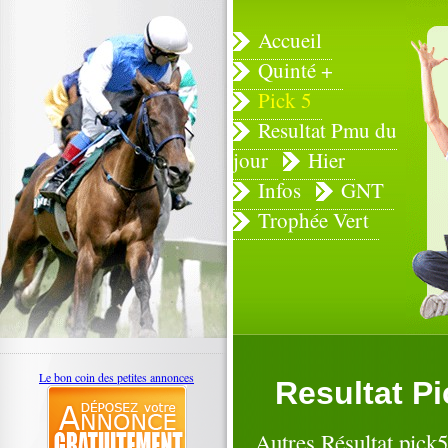
Accueil
Quinté +
Pick 5
Resultat Pmu du
jour
Hier
Infos
GNT
Trophée Vert
Le bon coin des petites annonces
Resultat P
Autres Résultat pic