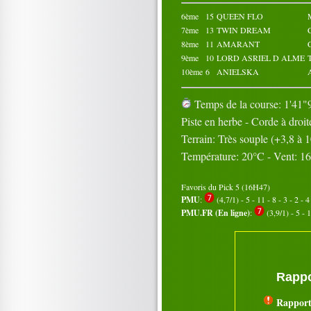
6ème
15
QUEEN FLO
7ème
13
TWIN DREAM
8ème
11
AMARANT
9ème
10
LORD ASRIEL D ALME
10ème
6
ANIELSKA
Temps de la course: 1'41"9
Piste en herbe - Corde à droit
Terrain: Très souple (+3,8 à
Température: 20°C - Vent: 1
Favoris du Pick 5 (16H47)
PMU
:
(4,7/1) - 5 - 11 - 8 - 3 - 2 - 4
PMU.FR (En ligne)
:
(3,9/1) - 5 - 1
Rappo
Rapport