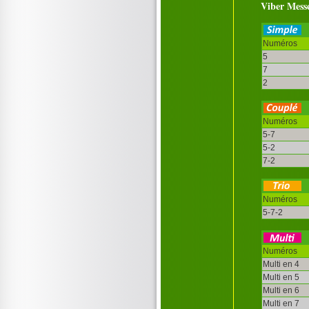
Viber Mess
Numéros
5
7
2
Numéros
5-7
5-2
7-2
Numéros
5-7-2
Numéros
Multi en 4
Multi en 5
Multi en 6
Multi en 7