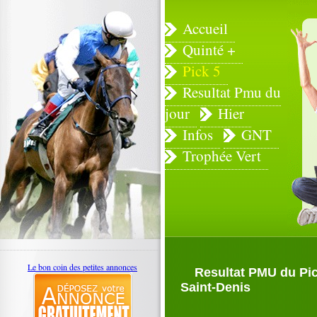
Accueil
Quinté +
Pick 5
Resultat Pmu du
jour
Hier
Infos
GNT
Trophée Vert
Le bon coin des petites annonces
Resultat PMU du Pick
Saint-Denis