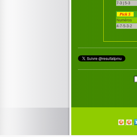
7-3 | 5-3
Numéros
4-7-5-3-2
|
|