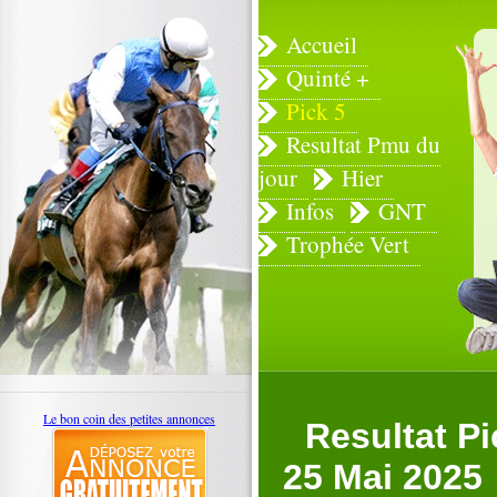
Accueil
Quinté +
Pick 5
Resultat Pmu du
jour
Hier
Infos
GNT
Trophée Vert
Le bon coin des petites annonces
Resultat P
25 Mai 2025