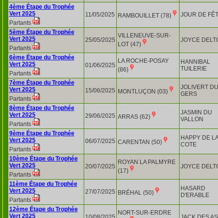
4ème Étape du Trophée
Vert 2025
11/05/2025
JOUR DE FÊ
RAMBOUILLET (78)
Partants
5ème Étape du Trophée
VILLENEUVE-SUR-
Vert 2025
25/05/2025
JOYCE DELT
LOT (47)
Partants
6ème Étape du Trophée
LA ROCHE-POSAY
HANNIBAL
Vert 2025
01/06/2025
TUILERIE
(86)
Partants
7ème Étape du Trophée
JOLIVERT D
Vert 2025
15/06/2025
MONTLUÇON (03)
GERS
Partants
8ème Étape du Trophée
JASMIN DU
Vert 2025
29/06/2025
ARRAS (62)
VALLON
Partants
9ème Étape du Trophée
HAPPY DE L
Vert 2025
06/07/2025
CARENTAN (50)
COTE
Partants
10ème Étape du Trophée
ROYAN LA PALMYRE
Vert 2025
20/07/2025
JOYCE DELT
(17)
Partants
11ème Étape du Trophée
HASARD
Vert 2025
27/07/2025
BRÉHAL (50)
D'ERABLE
Partants
12ème Étape du Trophée
NORT-SUR-ERDRE
Vert 2025
10/08/2025
JACK DES A