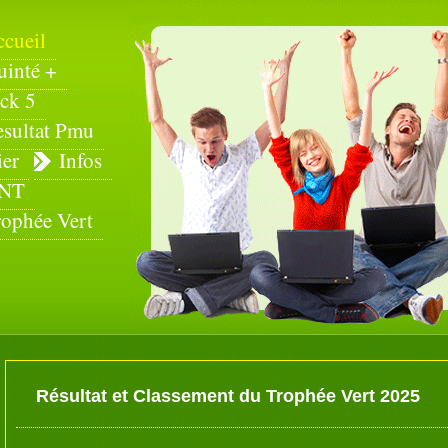
ccueil
uinté +
ck 5
esultat Pmu
ier
Infos
NT
rophée Vert
Résultat et Classement du Trophée Vert 2025