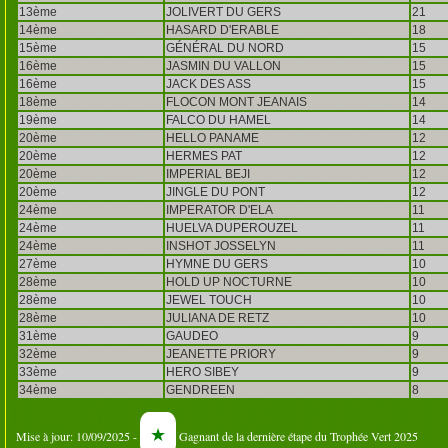
13ème
JOLIVERT DU GERS
21
14ème
HASARD D'ERABLE
18
15ème
GÉNÉRAL DU NORD
15
16ème
JASMIN DU VALLON
15
16ème
JACK DES ASS
15
18ème
FLOCON MONT JEANAIS
14
19ème
FALCO DU HAMEL
14
20ème
HELLO PANAME
12
20ème
HERMES PAT
12
20ème
IMPERIAL BEJI
12
20ème
JINGLE DU PONT
12
24ème
IMPERATOR D'ELA
11
24ème
HUELVA DUPEROUZEL
11
24ème
INSHOT JOSSELYN
11
27ème
HYMNE DU GERS
10
28ème
HOLD UP NOCTURNE
10
28ème
JEWEL TOUCH
10
28ème
JULIANA DE RETZ
10
31ème
GAUDEO
9
32ème
JEANETTE PRIORY
9
33ème
HERO SIBEY
9
34ème
GENDREEN
8
★
Mise à jour: 10/09/2025 -
Gagnant de la dernière étape du Trophée Vert 2025