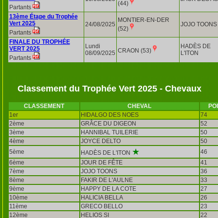
(44)
Partants
13ème Étape du Trophée
MONTIER-EN-DER
Vert 2025
24/08/2025
JOJO TOONS
(52)
Partants
FINALE DU TROPHÉE
Lundi
HADÈS DE
VERT 2025
CRAON (53)
08/09/2025
L'ITON
Partants
Classement du Trophée Vert 2025 - Chevaux
CLASSEMENT
CHEVAL
PO
1er
HIDALGO DES NOES
74
2ème
GRÂCE DU DIGEON
52
3ème
HANNIBAL TUILERIE
50
4ème
JOYCE DELTO
50
★
5ème
46
HADÈS DE L'ITON
6ème
JOUR DE FÊTE
41
7ème
JOJO TOONS
36
8ème
FAKIR DE L'AULNE
33
9ème
HAPPY DE LA COTE
27
10ème
HALICIA BELLA
26
11ème
GRECO BELLO
23
12ème
HELIOS SI
22