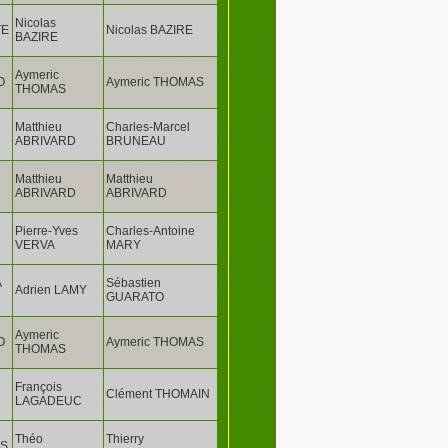
Nicolas
TE
Nicolas BAZIRE
BAZIRE
Aymeric
O
Aymeric THOMAS
THOMAS
Matthieu
Charles-Marcel
ABRIVARD
BRUNEAU
U
Matthieu
Matthieu
ABRIVARD
ABRIVARD
Pierre-Yves
Charles-Antoine
VERVA
MARY
A
Sébastien
Adrien LAMY
GUARATO
Aymeric
O
Aymeric THOMAS
THOMAS
François
Clément THOMAIN
LAGADEUC
Théo
Thierry
SS