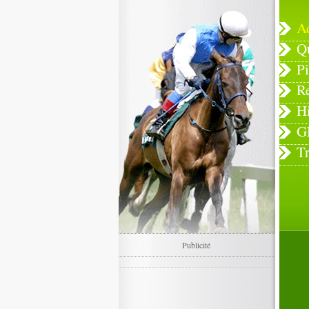
A
Q
Pi
R
H
G
T
Publicité