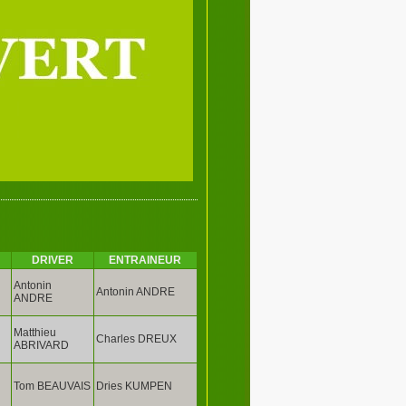
DRIVER
ENTRAINEUR
Antonin
Antonin ANDRE
ANDRE
Matthieu
Charles DREUX
ABRIVARD
Tom BEAUVAIS
Dries KUMPEN