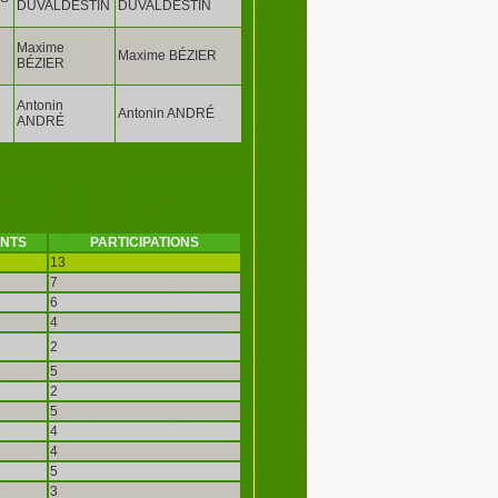
DUVALDESTIN
DUVALDESTIN
Maxime
Maxime BÉZIER
BÉZIER
Antonin
Antonin ANDRÉ
ANDRÉ
INTS
PARTICIPATIONS
13
7
6
4
2
5
2
5
4
4
5
3