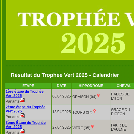
Résultat du Trophée Vert 2025 - Calendrier
ÉTAPE
DATE
HIPPODROME
CHEVAL
1ère étape du Trophée
HADES DE
Vert 2025
06/04/2025
ORAISON (04)
L'ITON
Partants
2ème étape du Trophée
GRACE DU
Vert 2025
13/04/2025
TOURS (37)
DIGEON
Partants
3ème Étape du Trophée
FAKIR DE
Vert 2025
27/04/2025
VITRÉ (35)
L'AULNE
Partants