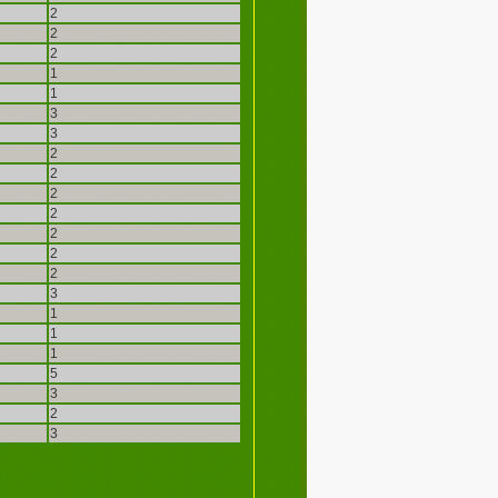
2
2
2
1
1
3
3
2
2
2
2
2
2
2
3
1
1
1
5
3
2
3