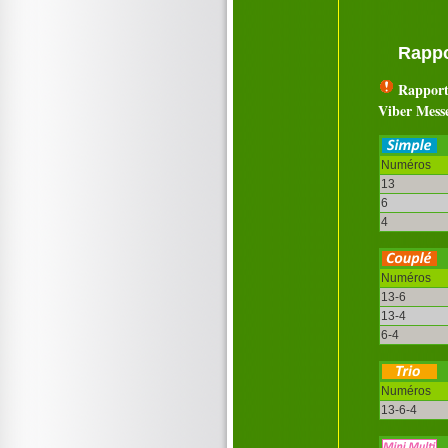
Rappo
Rapport
Viber Mess
Numéros
13
6
4
Numéros
13-6
13-4
6-4
Numéros
13-6-4