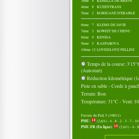
3ème
4
KEMILLA DE BRION
4ème
8
KUEENTRASS
5ème
2
KORIGANE D'ERABLE
6ème
7
KLEMS DE JAVIE
7ème
3
KOWEIT DE CHENU
8ème
9
KENISA
9ème
5
KASPAROVA
10ème
12
LOVEISLOVE PELLINI
Temps de la course: 3'15"6
(Autostart)
Réduction kilométrique (1e
Piste en sable - Corde à gauc
Terrain: Bon
Température: 31°C - Vent: 1
Favoris du Pick 5 (19H11)
PMU
:
(2,6/1) - 4 - 8 - 2 - 3 - 7 - 10 
PMU.FR (En ligne)
:
(2,6/1) - 4 - 8