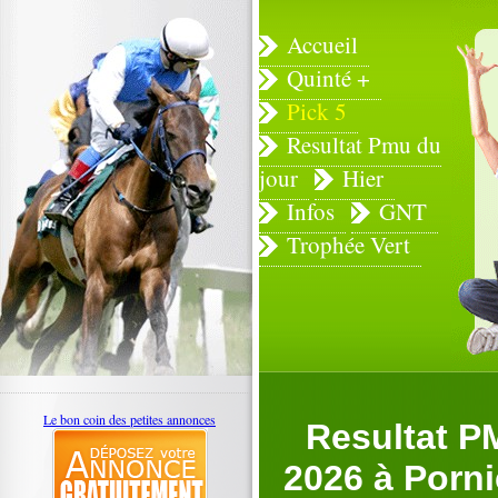
Accueil
Quinté +
Pick 5
Resultat Pmu du
jour
Hier
Infos
GNT
Trophée Vert
Le bon coin des petites annonces
Resultat PM
2026 à Pornic