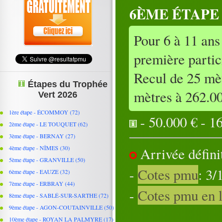
6ÈME ÉTAPE 
Pour 6 à 11 ans
première partic
Recul de 25 mèt
Étapes du Trophée
mètres à 262.0
Vert 2026
1ère étape - ÉCOMMOY (72)
- 50.000 € - 16
2ème étape - LE TOUQUET (62)
3ème étape - BERNAY (27)
4ème étape - NÎMES (30)
Arrivée définit
5ème étape - GRANVILLE (50)
-
Cotes pmu
: 3/
6ème étape - EAUZE (32)
7ème étape - ERBRAY (44)
-
Cotes pmu en 
8ème étape - SABLÉ-SUR-SARTHE (72)
9ème étape - AGON-COUTAINVILLE (50)
10ème étape - ROYAN LA PALMYRE (17)