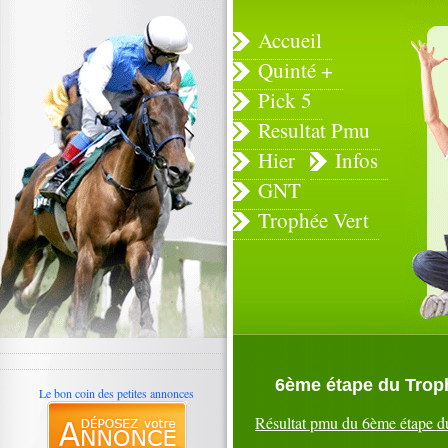
Accueil
Quinté +
Pick 5
Resultat Pmu
Hier
Infos
GNT
Trophée Vert
6ème étape du Troph
Le bon coin des petites annonces
Résultat pmu du 6ème étape 