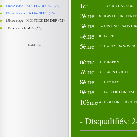
1er
11ème étape - AIX-LES-BAINS (73)
13
JOY DU CARNOIS
12ème étape - LA GACILLY (56)
2ème
6
KAVALEUR D'ENF
13ème étape - MONTIER-EN-DER (52)
3ème
14
INSTINCT SAINT B
FINALE - CRAON (53)
4ème
8
ISERE
5ème
Publicité
12
HAPPY DANOVER
6ème
5
KRAFEN
7ème
3
JEU INTERDIT
8ème
11
HEYDAY
9ème
1
ISSU DE CORTEM
10ème
4
ILOU FIRST RICHE
- Disqualifiés: 