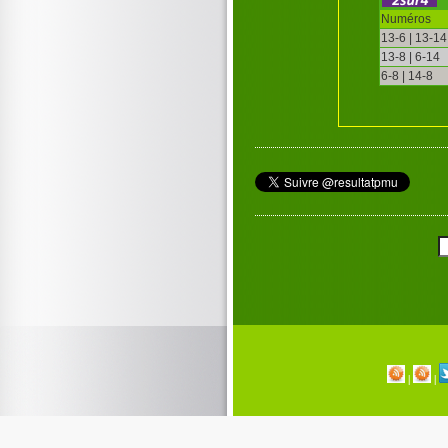
Numéros
13-6 | 13-14
13-8 | 6-14
6-8 | 14-8
|
|