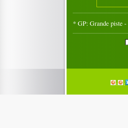
* GP: Grande piste - 
|
|