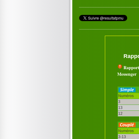
Rappo
Rapport
Messenger
Numéros
3
13
12
Numéros
3-13