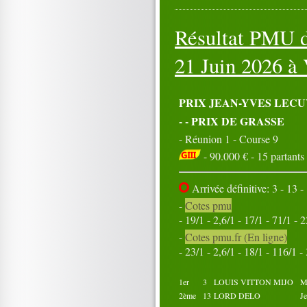
06
07
08
09
10
11
12
13
14
15
Résultat PMU d
16
17
18
19
20
21
22
23
24
25
26
27
28
29
30
21 Juin 2026 à
31
PRIX JEAN-YVES LECU
-
- PRIX DE GRASSE
- Réunion 1 - Course 9
- 90.000 € - 15 partants
Arrivée définitive: 3 - 13 - 
-
Cotes pmu
- 19/1 - 2,6/1 - 17/1 - 71/1 - 
-
Cotes pmu.fr (En ligne)
- 23/1 - 2,6/1 - 18/1 - 116/1 -
1er
3
LOUIS VITTON MIJO
M
2ème
13
LORD DELO
J