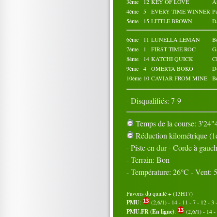
3ème
12
KEY OF LOVE
A
4ème
5
EVERY TIME WINNER
P
5ème
15
LITTLE BROWN
D
6ème
11
LUNELLA LEMAN
B
7ème
1
FIRST TIME ROC
G
8ème
14
KATCHI QUICK
C
9ème
4
OMERTA BOKO
D
10ème
10
CAVIAR FROM MINE
B
- Disqualifiés: 7-9
Temps de la course: 3'24"4
Réduction kilométrique (1e
- Piste en dur - Corde à gauc
- Terrain: Bon
- Température: 26°C - Vent:
Favoris du quinté + (13H17)
PMU
:
(2,6/1) - 14 - 11 - 7 - 12 - 3 
PMU.FR (En ligne)
:
(2,6/1) - 14 - 