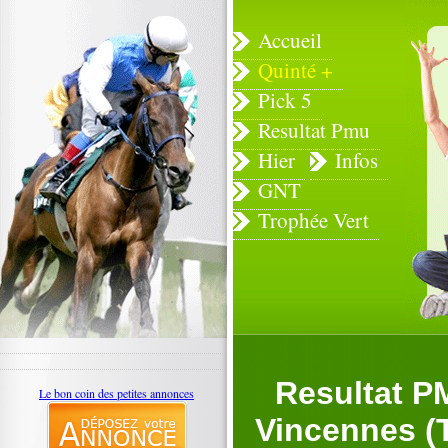
Accueil
Quinté +
Pick 5
Resultat Pmu
Hier
Infos
GNT
Trophée Vert
Resultat P
Le bon coin des petites annonces
Vincennes (T