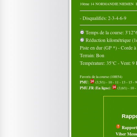
10ème
14
NORMANDIE NIEMEN
- Disqualifiés: 2-3-4-6-9
Temps de la course: 3'12"6
Réduction kilométrique (1e
Piste en dur (GP *) - Corde 
Terrain: Bon
Température: 35°C - Vent: 9
Favoris de la course (10H54)
PMU
:
(3,5/1) - 10 - 11 - 13 - 15 - 9
PMU.FR (En ligne)
:
(3,6/1) - 10 - 
Rappo
Rapport
Viber Mess