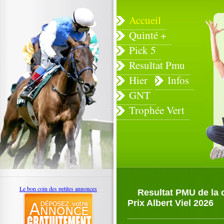
Accueil
Quinté +
Pick 5
Resultat Pmu
Hier
Infos
GNT
Trophée Vert
Le bon coin des petites annonces
Resultat PMU de la 
Prix Albert Viel 2026