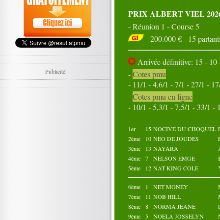
PRIX ALBERT VIEL 202
- Réunion 1 - Course 5
- 200.000 € - 15 partant
Arrivée définitive: 15 - 10 
Publicité
-
Cotes pmu
- 11/1 - 4,6/1 - 7/1 - 27/1 - 17
-
Cotes pmu en ligne
- 10/1 - 5,3/1 - 7,5/1 - 33/1 - 
1er
15
NOCIVE DU CHOQUEL
2ème
10
NEO DE JOUDES
3ème
13
NAYARA
4ème
7
NELSON EMGE
5ème
12
NAT KING COLE
6ème
1
NET MONEY
7ème
11
NOB HILL
8ème
8
NORMA JEANE
9ème
5
NOELA JOSSELYN